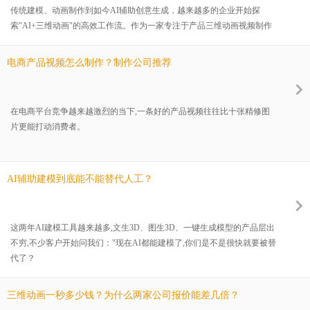
传统建模、动画制作到如今AI辅助创意生成，越来越多的企业开始探
索"AI+三维动画"的高效工作流。作为一家专注于产品三维动画视频制作
的公司，深圳市创点数字空间有限公司（简称：创点动画），始终关注行
业技术的发展，并积极将Cinema 4D（C4D）与AI技术相结合，为客户打
电商产品视频怎么制作？制作公司推荐
造更高品质、更高效率的产品宣传动画。传统三维动画制作通常需要经历
方案策划、脚本创意、建模、材质、灯光、动画、渲染以及后期合成等多
个流程，每一个环节
在电商平台竞争越来越激烈的当下,一条好的产品视频往往比十张精修图
片更能打动消费者。
AI辅助建模到底能不能替代人工？
这两年AI建模工具越来越多,文生3D、图生3D、一键生成模型的产品层出
不穷,不少客户开始问我们："现在AI都能建模了,你们是不是很快就要被替
代了？
三维动画一秒多少钱？为什么两家公司报价能差几倍？