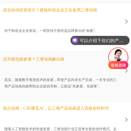
选择一家合作伙伴，看的不仅仅是价格，更是专业能力、项目经验以及最
终呈现效果。对于工业制造、智能设备、医疗器械、新能源、消费电子等
还在拍传统宣传片？硬核科技企业正在改用三维动画
行业来说，一支优秀的产品三维动画，不只是把产品"做出来"，更重要的
是把产品的核心卖点、工作原理和技术优势讲清楚。相比普通宣传片，三
维动画能够突破拍摄限制，将内部
对于制造业企业来说，一部宣传片曾经是品牌展示的“标配”。
可以介绍下你们的产品么？
没开模也能参展？三维动画解出路
其实，随着数字视觉技术的发展，即使产品尚未生产完成，一支专业的三
维产品动画也能帮助企业提前亮相，让新品“先参展、先获客”。
创点动画：C4D遇见AI，让三维产品动画进入高效创作时代
随着人工智能技术的快速发展，三维动画行业正迎来全新的创作模式。从