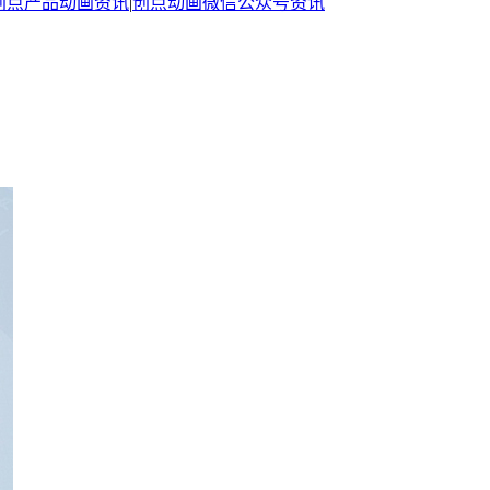
创点产品动画资讯
|
创点动画微信公众号资讯