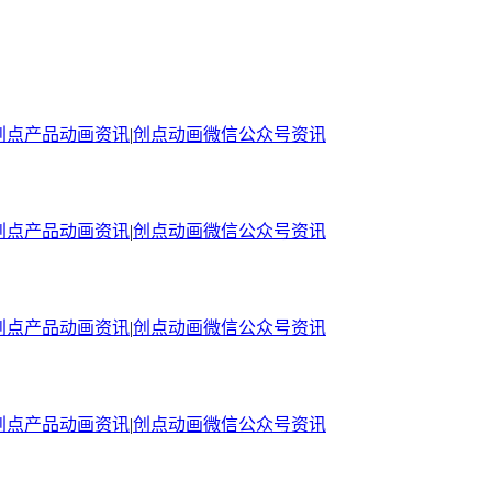
创点产品动画资讯
|
创点动画微信公众号资讯
创点产品动画资讯
|
创点动画微信公众号资讯
创点产品动画资讯
|
创点动画微信公众号资讯
创点产品动画资讯
|
创点动画微信公众号资讯