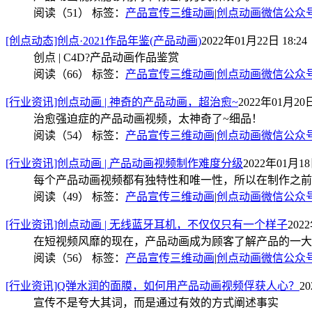
阅读（51）
标签：
产品宣传三维动画
|
创点动画微信公众
[创点动态]创点·2021作品年鉴(产品动画)
2022年01月22日 18:24
创点 | C4D?产品动画作品鉴赏
阅读（66）
标签：
产品宣传三维动画
|
创点动画微信公众
[行业资讯]创点动画 | 神奇的产品动画，超治愈~
2022年01月20日
治愈强迫症的产品动画视频，太神奇了~细品！
阅读（54）
标签：
产品宣传三维动画
|
创点动画微信公众
[行业资讯]创点动画 | 产品动画视频制作难度分级
2022年01月18日
每个产品动画视频都有独特性和唯一性，所以在制作之前
阅读（49）
标签：
产品宣传三维动画
|
创点动画微信公众
[行业资讯]创点动画 | 无线蓝牙耳机，不仅仅只有一个样子
202
在短视频风靡的现在，产品动画成为顾客了解产品的一大
阅读（56）
标签：
产品宣传三维动画
|
创点动画微信公众
[行业资讯]Q弹水润的面膜，如何用产品动画视频俘获人心？
20
宣传不是夸大其词，而是通过有效的方式阐述事实