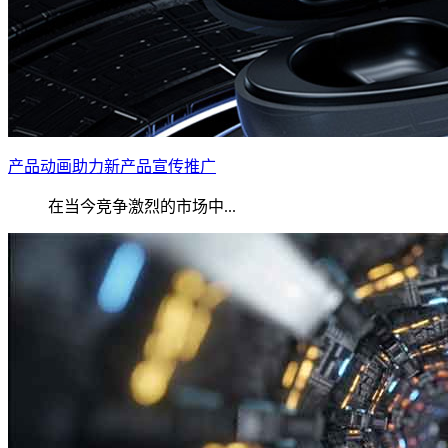
产品动画助力新产品宣传推广
在当今竞争激烈的市场中...