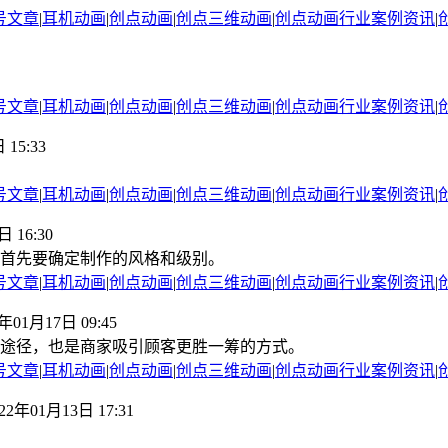
号文章
|
耳机动画
|
创点动画
|
创点三维动画
|
创点动画行业案例资讯
|
号文章
|
耳机动画
|
创点动画
|
创点三维动画
|
创点动画行业案例资讯
|
 15:33
号文章
|
耳机动画
|
创点动画
|
创点三维动画
|
创点动画行业案例资讯
|
 16:30
首先要确定制作的风格和级别。
号文章
|
耳机动画
|
创点动画
|
创点三维动画
|
创点动画行业案例资讯
|
2年01月17日 09:45
途径，也是商家吸引顾客更胜一筹的方式。
号文章
|
耳机动画
|
创点动画
|
创点三维动画
|
创点动画行业案例资讯
|
22年01月13日 17:31