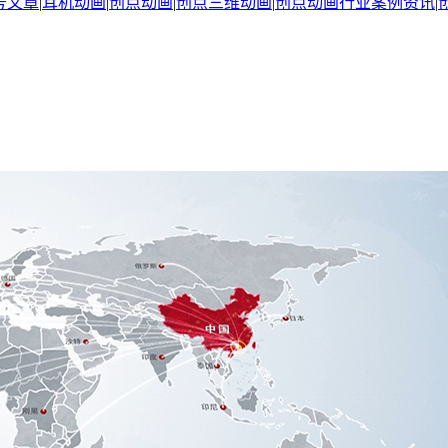
号文章
|
耳机动画
|
创点动画
|
创点三维动画
|
创点动画行业案例资讯
|