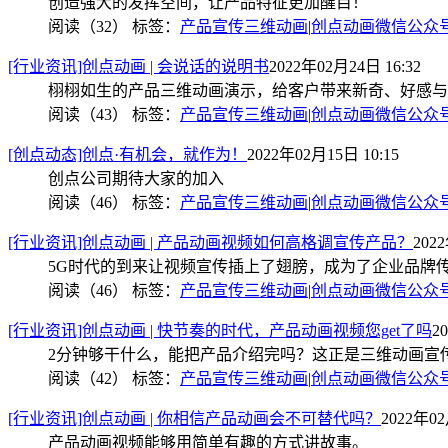
创造强大的发挥空间，让产品特征更加醒目！
阅读（32）
标签：
产品宣传三维动画
|
创点动画微信公众
[行业资讯]创点动画 | 会说话的说明书
2022年02月24日 16:32
栩栩如生的产品三维动画演示，给客户带来新奇、好感与
阅读（43）
标签：
产品宣传三维动画
|
创点动画微信公众
[创点动态]创点·有机会，就作为！
2022年02月15日 10:15
创点公司期待大家的加入
阅读（46）
标签：
产品宣传三维动画
|
创点动画微信公众
[行业资讯]创点动画 | 产品动画视频如何高格调宣传产品？
202
5G时代的到来让视频宣传插上了翅膀，成为了企业品牌
阅读（46）
标签：
产品宣传三维动画
|
创点动画微信公众
[行业资讯]创点动画 | 快节奏的时代，产品动画视频您get了吗
2
2分钟够干什么，能把产品介绍完吗？这正是三维动画宣
阅读（42）
标签：
产品宣传三维动画
|
创点动画微信公众
[行业资讯]创点动画 | 你相信产品动画会不可替代吗？
2022年02
产品动画视频能够用简单有趣的方式讲故事。