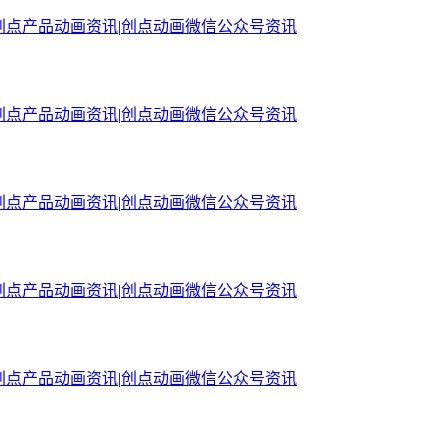
创点产品动画资讯
|
创点动画微信公众号资讯
创点产品动画资讯
|
创点动画微信公众号资讯
创点产品动画资讯
|
创点动画微信公众号资讯
创点产品动画资讯
|
创点动画微信公众号资讯
创点产品动画资讯
|
创点动画微信公众号资讯