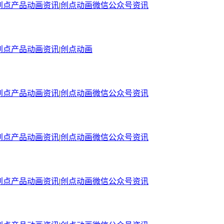
创点产品动画资讯
|
创点动画微信公众号资讯
创点产品动画资讯
|
创点动画
创点产品动画资讯
|
创点动画微信公众号资讯
创点产品动画资讯
|
创点动画微信公众号资讯
创点产品动画资讯
|
创点动画微信公众号资讯