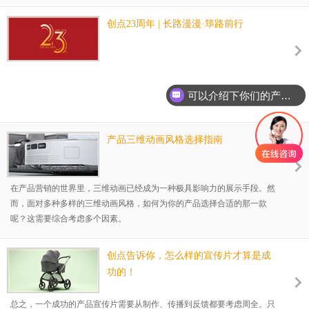
能拆解场景模拟的三段式结构）。建议建立案例库，分类存储核心创意
点。跨界知识转化 艺术领域：借鉴印象派色彩碰撞、立体主义结构解构
创点23周年 | 长路漫漫·筚路前行
等表现手法 影视领域：运用推拉摇移镜头语言构建故事线，参考分镜节
奏控制 建筑设计：转化空间构成思维，通过黄金分割/负空间增强画面张
力技术支撑创意实
可以介绍下你们的产品么？
产品三维动画风格选择指南
在产品营销的世界里，三维动画已经成为一种极具影响力的展示手段。然
而，面对多种多样的三维动画风格，如何为你的产品选择合适的那一款
呢？这需要综合考虑多个因素。
创点告诉你，怎么样的宣传片才算是成
功的！
总之，一个成功的产品宣传片需要从制作、传播到反馈都要考虑周全。只