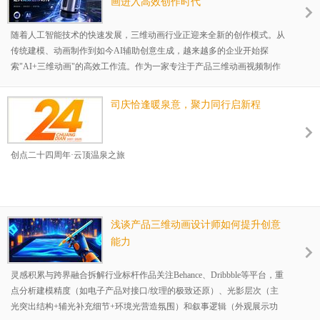
画进入高效创作时代
随着人工智能技术的快速发展，三维动画行业正迎来全新的创作模式。从
传统建模、动画制作到如今AI辅助创意生成，越来越多的企业开始探
索"AI+三维动画"的高效工作流。作为一家专注于产品三维动画视频制作
的公司，深圳市创点数字空间有限公司（简称：创点动画），始终关注行
业技术的发展，并积极将Cinema 4D（C4D）与AI技术相结合，为客户打
司庆恰逢暖泉意，聚力同行启新程
造更高品质、更高效率的产品宣传动画。传统三维动画制作通常需要经历
方案策划、脚本创意、建模、材质、灯光、动画、渲染以及后期合成等多
个流程，每一个环节
创点二十四周年·云顶温泉之旅
浅谈产品三维动画设计师如何提升创意
能力
灵感积累与跨界融合拆解行业标杆作品关注Behance、Dribbble等平台，重
点分析建模精度（如电子产品对接口/纹理的极致还原）、光影层次（主
光突出结构+辅光补充细节+环境光营造氛围）和叙事逻辑（外观展示功