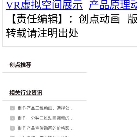
VR虚拟空间展示
产品原理
【责任编辑】：
创点动画
转载请注明出处
创点推荐
相关行业资讯
制作产品三维动画：选择公司还是小工作室？
制作一分钟三维动画视频的时间成本分析
制作产品宣传动画的价格影响因素分析