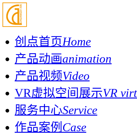
创点首页
Home
产品动画
animation
产品视频
Video
VR虚拟空间展示
VR vir
服务中心
Service
作品案例
Case