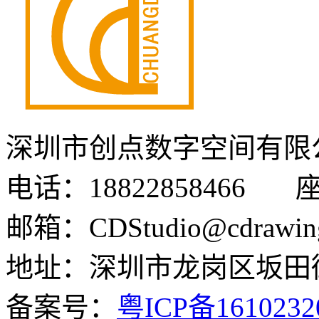
深圳市创点数字空间有限
电话：18822858466 座机
邮箱：CDStudio@cdrawin
地址：深圳市龙岗区坂田街
备案号：
粤ICP备161023