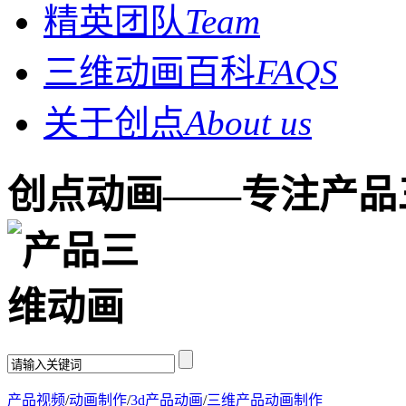
精英团队
Team
三维动画百科
FAQS
关于创点
About us
创点动画——专注产品
产品视频
/
动画制作
/
3d产品动画
/
三维产品动画制作