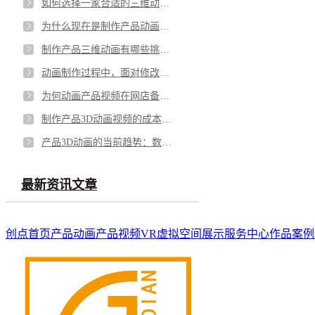
如何选择一家合适的三维动画制作公司？
为什么现在是制作产品动画的黄金时期？
制作产品三维动画有哪些挑战？
动画制作过程中，面对修改意见我们怎么处理?
为何动画产品视频在网店备受商家青睐？
制作产品3D动画视频的成本效益：精彩展示背后的智慧投资
产品3D动画的当前趋势：数字时代的引领者
最新资讯文章
创点首页
产品动画
产品视频
VR虚拟空间展示
服务中心
作品案例