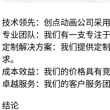
技术领先：创点动画公司采
专业团队：我们有一支专注
定制解决方案：我们提供定
求。
成本效益：我们的价格具有
卓越服务：我们的客户服务
结论