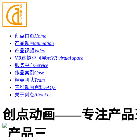
创点首页
Home
产品动画
animation
产品视频
Video
VR虚拟空间展示
VR virtual space
服务中心
Service
作品案例
Case
精英团队
Team
三维动画百科
FAQS
关于创点
About us
创点动画——专注产品