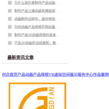
为什么现在是制作产品动画的黄金时期？
制作产品三维动画有哪些挑战？
动画制作过程中，面对修改意见我们怎么处理?
为何动画产品视频在网店备受商家青睐？
制作产品3D动画视频的成本效益：精彩展示背后的智慧投资
产品3D动画的当前趋势：数字时代的引领者
最新资讯文章
创点首页
产品动画
产品视频
VR虚拟空间展示
服务中心
作品案例