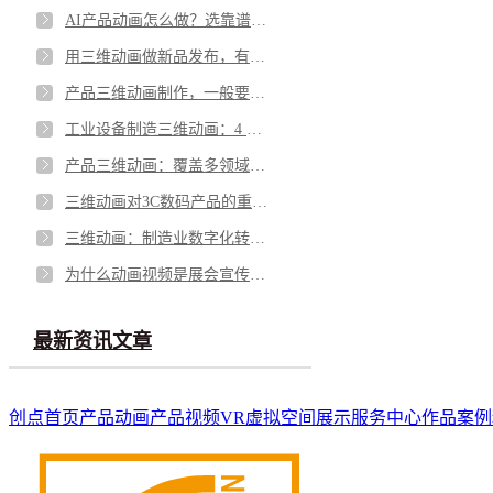
AI产品动画怎么做？选靠谱搭档+专业团队才是王道
用三维动画做新品发布，有什么优势？
产品三维动画制作，一般要经历哪几个阶段?
工业设备制造三维动画：4 大核心好处，助力企业降本增效
产品三维动画：覆盖多领域的高效视觉工具
三维动画对3C数码产品的重要性！
三维动画：制造业数字化转型的视觉引擎
为什么动画视频是展会宣传的利器？
最新资讯文章
创点首页
产品动画
产品视频
VR虚拟空间展示
服务中心
作品案例