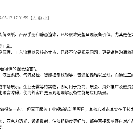
5-12 17:01:59【
大
中
小
】
传统图纸、产品手册和静态渲染，已经很难完整呈现设备价值。尤其是在
要工具。
品原理、工艺流程以及核心卖点，已经不仅是视觉问题，更是销售沟通效
看得懂的视觉语言”。
、液压系统、气流路径、智能控制逻辑等，普通拍摄难以呈现。而通过三
成市场展示。企业无需等待实物，即可用于招商、展会、海外推广及融资
化语言障碍，使海外客户更直观地理解设备性能与应用场景。
是做得炫一点”。但真正服务工业领域的动画项目，其核心难点其实在于技
艺、亚克力透光、设备反射、油漆粗糙度等细节，都会直接影响客户对产
度。