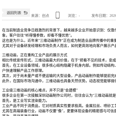
来源：创点
浏览：
-
发布日期：2026-0
在当前制造业竞争日趋激烈的背景下，越来越多企业开始意识到：仅靠
象，客户往往“听得懂参数，却看不懂优势”。
这也是为什么，近年来“三维动画制作”正在成为制造业品牌传播中的重
尤其对于设备研发经理和市场负责人而言，如何更高效地向客户展示产
三维动画，正在重构工业产品的展示方式
相比传统宣传形式，三维动画最大的价值，在于“把看不见的技术，变成
首先，在工业设备领域，很多核心结构隐藏于机身内部。例如传动结构
户快速理解产品工作原理。
其次，对于尚未量产或不便运输的大型设备，产品动画制作能够提前完
此外，在国际市场沟通中，三维动画也具备天然优势。动态视觉能够弱
工业级三维动画的核心难点，并不只是“会建模”
很多企业在第一次接触深圳动画制作公司时，往往会认为“三维动画就
首先，是工业写实渲染能力。
工业产品不同于消费品，它对材质真实性要求极高。金属拉丝、喷砂工
尤其在高端装备行业，动画不仅要“像”，更要体现设备的精密感与可信