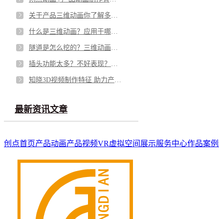
关于产品三维动画你了解多少？
什么是三维动画？应用于哪些领域?
隧道是怎么挖的？三维动画演示挖隧道全过程！
插头功能太多？不好表现？三维动画是最好的宣传！
知晓3D视频制作特征 助力产品营销
最新资讯文章
创点首页
产品动画
产品视频
VR虚拟空间展示
服务中心
作品案例