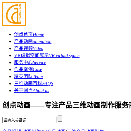
创点首页
Home
产品动画
animation
产品视频
Video
VR虚拟空间展示
VR virtual space
服务中心
Service
作品案例
Case
精英团队
Team
三维动画百科
FAQS
关于创点
About us
创点动画——专注产品三维动画制作服务