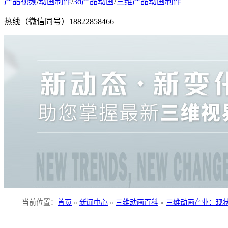
产品视频
/
动画制作
/
3d产品动画
/
三维产品动画制作
热线（微信同号）
18822858466
当前位置
：
首页
»
新闻中心
»
三维动画百科
»
三维动画产业：现