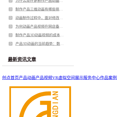
为什么现在是制作产品动画的黄金时期？
制作产品三维动画有哪些挑战？
动画制作过程中，面对修改意见我们怎么处理?
为何动画产品视频在网店备受商家青睐？
制作产品3D动画视频的成本效益：精彩展示背后的智慧投资
产品3D动画的当前趋势：数字时代的引领者
最新资讯文章
创点首页
产品动画
产品视频
VR虚拟空间展示
服务中心
作品案例