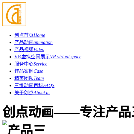
创点首页
Home
产品动画
animation
产品视频
Video
VR虚拟空间展示
VR virtual space
服务中心
Service
作品案例
Case
精英团队
Team
三维动画百科
FAQS
关于创点
About us
创点动画——专注产品