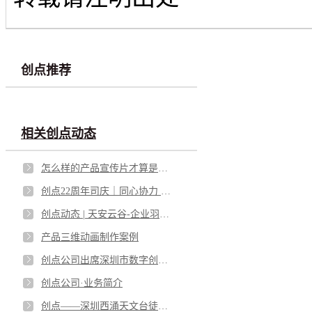
创点推荐
相关创点动态
怎么样的产品宣传片才算是成功的？
创点22周年司庆｜同心协力 砥砺笃行
创点动态 | 天安云谷-企业羽毛球交流赛
产品三维动画制作案例
创点公司出席深圳市数字创意产业协会成立大会
创点公司·业务简介
创点——深圳西涌天文台徒步之旅！！！