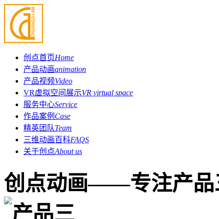
创点首页
Home
产品动画
animation
产品视频
Video
VR虚拟空间展示
VR virtual space
服务中心
Service
作品案例
Case
精英团队
Team
三维动画百科
FAQS
关于创点
About us
创点动画——专注产品