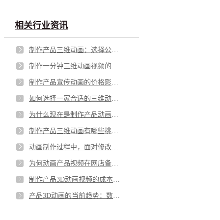
相关行业资讯
制作产品三维动画：选择公司还是小工作室？
制作一分钟三维动画视频的时间成本分析
制作产品宣传动画的价格影响因素分析
如何选择一家合适的三维动画制作公司？
为什么现在是制作产品动画的黄金时期？
制作产品三维动画有哪些挑战？
动画制作过程中，面对修改意见我们怎么处理?
为何动画产品视频在网店备受商家青睐？
制作产品3D动画视频的成本效益：精彩展示背后的智慧投资
产品3D动画的当前趋势：数字时代的引领者