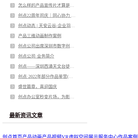
怎么样的产品宣传片才算是成功的？
创点22周年司庆｜同心协力 砥砺笃行
创点动态 | 天安云谷-企业羽毛球交流赛
产品三维动画制作案例
创点公司出席深圳市数字创意产业协会成立大会
创点公司·业务简介
创点——深圳西涌天文台徒步之旅！！！
创点·2022年部分作品鉴赏(产品动画)
盛世篇章，喜迎国庆
创点办公室秒变片场，为影视行业尽绵薄之力！
最新资讯文章
创点首页
产品动画
产品视频
VR虚拟空间展示
服务中心
作品案例