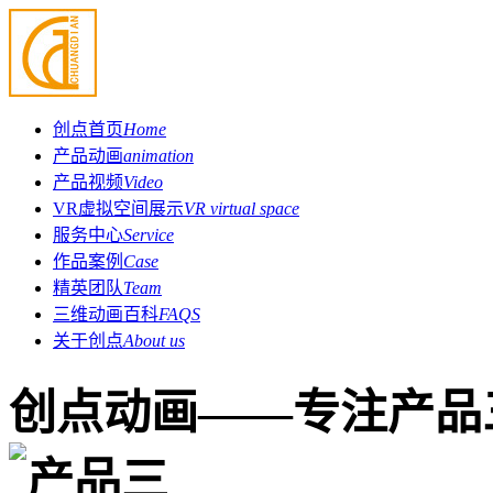
创点首页
Home
产品动画
animation
产品视频
Video
VR虚拟空间展示
VR virtual space
服务中心
Service
作品案例
Case
精英团队
Team
三维动画百科
FAQS
关于创点
About us
创点动画——专注产品