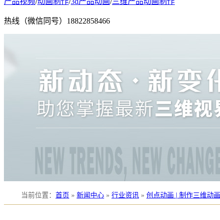
产品视频
/
动画制作
/
3d产品动画
/
三维产品动画制作
热线（微信同号）
18822858466
当前位置
：
首页
»
新闻中心
»
行业资讯
»
创点动画 | 制作三维动