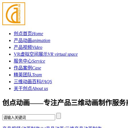
创点首页
Home
产品动画
animation
产品视频
Video
VR虚拟空间展示
VR virtual space
服务中心
Service
作品案例
Case
精英团队
Team
三维动画百科
FAQS
关于创点
About us
创点动画——专注产品三维动画制作服务