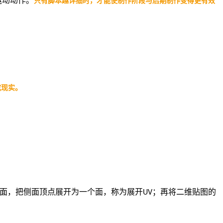
运动动作。
只有脚本越详细时，才能使制作阶段与后期制作变得更有效
成现实。
面，把侧面顶点展开为一个面，称为展开
UV
；再将二维贴图的