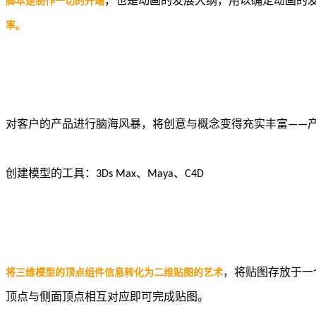
，也是动画的发展大纲，用以确定动画的
脚本是制作一切的开端
率。
对客户的产品进行脑海风暴，将创意与概念变得充实丰富
——
创建模型的工具：
3Ds Max
、
Maya
、
C4D
，将贴图存放于一
将三维模型的顶点组件信息转化为二维贴图的艺术
顶点与侧面顶点相互对应即可完成贴图。