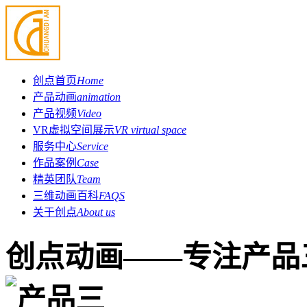
创点首页
Home
产品动画
animation
产品视频
Video
VR虚拟空间展示
VR virtual space
服务中心
Service
作品案例
Case
精英团队
Team
三维动画百科
FAQS
关于创点
About us
创点动画——专注产品