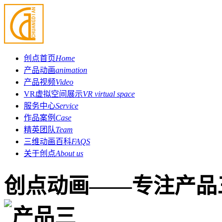
创点首页
Home
产品动画
animation
产品视频
Video
VR虚拟空间展示
VR virtual space
服务中心
Service
作品案例
Case
精英团队
Team
三维动画百科
FAQS
关于创点
About us
创点动画——专注产品