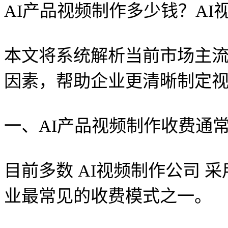
AI产品视频制作多少钱？A
本文将系统解析当前市场主流
因素，帮助企业更清晰制定
一、AI产品视频制作收费通
目前多数 AI视频制作公司 
业最常见的收费模式之一。