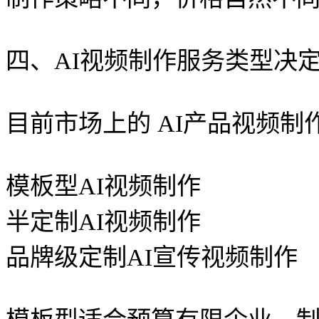
四、AI视频制作服务类型决
目前市场上的 AI产品视频制
模板型AI视频制作
半定制AI视频制作
品牌级定制AI宣传视频制作