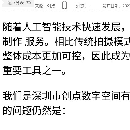
来源：创点
浏览：
-
发布日期：2026-0
随着人工智能技术快速发展，
制作 服务。相比传统拍摄模
整体成本更加可控，因此成
重要工具之一。
我们是深圳市创点数字空间
的问题仍然是：