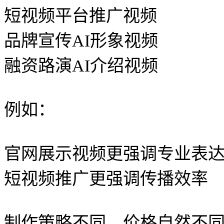
短视频平台推广视频
品牌宣传AI形象视频
融资路演AI介绍视频
例如：
官网展示视频更强调专业表
短视频推广更强调传播效率
制作策略不同，价格自然不