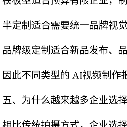
模板型适合预算有限企业，
半定制适合需要统一品牌视
品牌级定制适合新品发布、
因此不同类型的 AI视频制作
五、为什么越来越多企业选择
相比传统拍摄方式，企业选择 