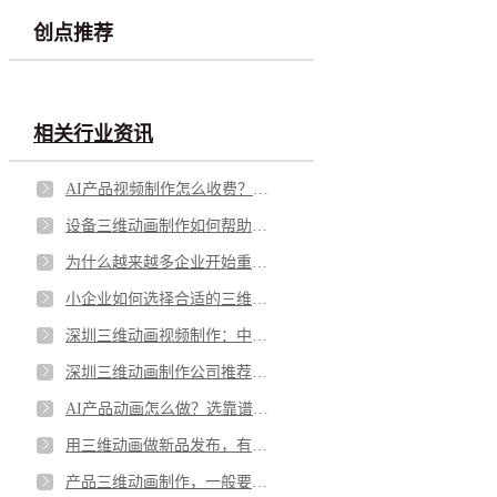
创点推荐
相关行业资讯
AI产品视频制作怎么收费？企业AI视频制作价格全解析
设备三维动画制作如何帮助设备企业更高效展示产品价值？
为什么越来越多企业开始重视三维动画视频制作？
小企业如何选择合适的三维动画视频？一篇讲清实用方法
深圳三维动画视频制作：中小企业低成本出圈的实用指南
深圳三维动画制作公司推荐，让你放心选择！
AI产品动画怎么做？选靠谱搭档+专业团队才是王道
用三维动画做新品发布，有什么优势？
产品三维动画制作，一般要经历哪几个阶段?