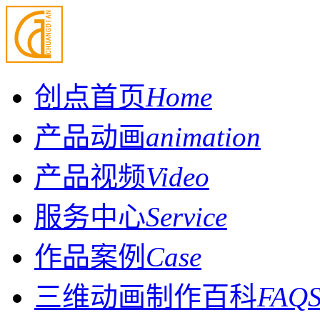
创点首页
Home
产品动画
animation
产品视频
Video
服务中心
Service
作品案例
Case
三维动画制作百科
FAQ